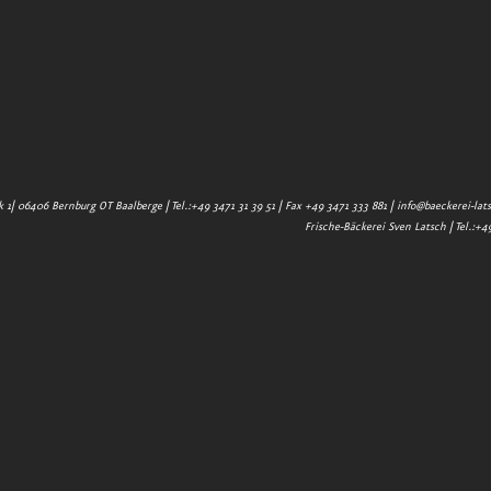
1| 06406 Bernburg OT Baalberge | Tel.:+49 3471 31 39 51 | Fax +49 3471 333 881 |
info@baeckerei-lat
Frische-Bäckerei Sven Latsch | Tel.:+4