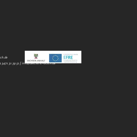
sch.de
9 3471 31 39 51 |
info@baeckerei-latsch.de